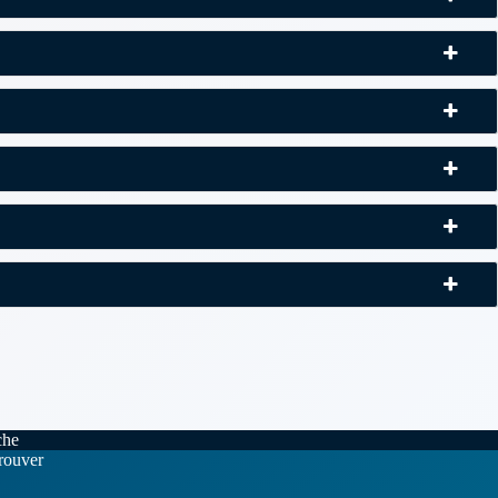
che
rouver