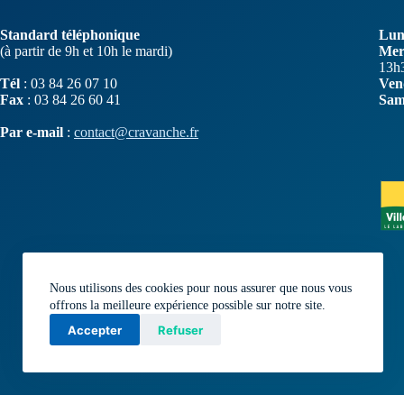
Standard téléphonique
Lund
(à partir de 9h et 10h le mardi)
Merc
13h
Tél
: 03 84 26 07 10
Ven
Fax
: 03 84 26 60 41
Sam
Par e-mail
:
contact@cravanche.fr
Nous utilisons des cookies pour nous assurer que nous vous
offrons la meilleure expérience possible sur notre site.
Accepter
Refuser