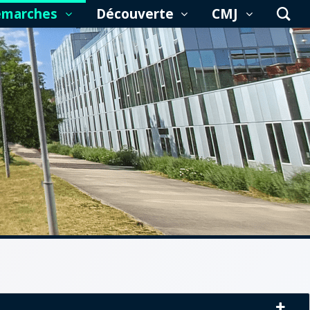
émarches
Découverte
CMJ