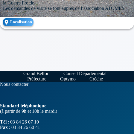
la Guerre Froide.
Les demandes de visite se font auprès de l’association ATOMES.
Localisation
Grand Belfort
Conseil Départemental
Préfecture
Optymo
Crèche
Nous contacter
Standard téléphonique
(à partir de 9h et 10h le mardi)
Tél
: 03 84 26 07 10
Fax
: 03 84 26 60 41